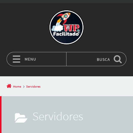
MENU
BUSCA
Pular para o conteúdo
Home
Servidores
Servidores