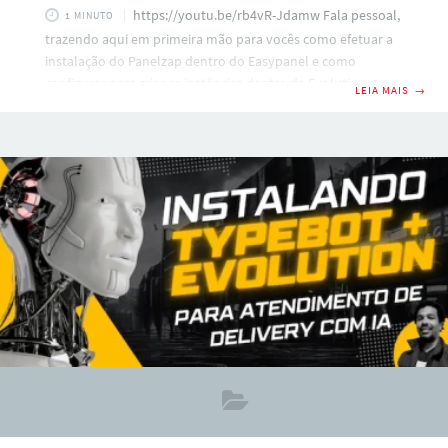
https://youtu.be/rb4vR-Jdamw Fala pessoal,
1 MINUTO
trazendo aqui em primeira mão para vocês como efetuar a
instalação do Panelzap dentro do Easypanel e como
configurar para criar as instâncias dentro da Evolution API.
LEIA MAIS
→
Instalação do painel Easypanel apt-get update curl -sSL
https://get.easypanel.io | sh Imagem docker Panelzap:
ghcr.io/panelzap/panelzap:latest Arquivo ENV Panelzap
APP_ENV=production
APP_KEY=base64:dq5WQ9pRnnOy5lpOl/cXqpljkXr4AOI5OiG/
lvVnoI0= APP_DEBUG=false
APP_TIMEZONE=America/Sao_Paulo APP_URL=https://SEU-
DOMINIO-COM-BR APP_LOGO_PATH=/images/app-logo.svg
APP_LOCALE=pt_BR INSTANCE_PRIMARY_NAME=INSTANCIA-
PRIMARIA APP_MAINTENANCE_DRIVER=file
PHP_CLI_SERVER_WORKERS=4 BCRYPT_ROUNDS=12
LOG_CHANNEL=stack LOG_STACK=single
LOG_DEPRECATIONS_CHANNEL=null LOG_LEVEL=debug
DB_CONNECTION=pgsql DB_HOST=URL-CONEXÃO-
DATABASE DB_PORT=5432 DB_DATABASE=NOME-DATABASE
DB_USERNAME=USER-DATABASE DB_PASSWORD=SENHA-